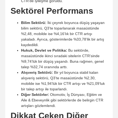
CTR’de iyileşme görüldü.
Sektörel Performans
Bilim Sektörü:
İki çeyrek boyunca düşüş yaşayan
bilim sektörü, Q3’te toparlanarak masaüstünde
%2,48, mobilde ise %4,16’lık bir CTR artışı
yakaladı. Ayrıca, gösterimlerde %33,78’lik bir artış
kaydedildi.
Hukuk, Devlet ve Politika:
Bu sektörde,
masaüstünde ikinci sıradaki sitelerin CTR’sinde
%9,74’lük bir düşüş yaşandı. Buna rağmen, genel
talep %32,74 oranında arttı.
Alışveriş Sektörü:
Bir yıl boyunca stabil kalan
alışveriş sektörü, Q3’te masaüstünde %2,30,
mobilde ise %1,94’lük bir CTR artışı ve %21,09’luk
bir talep artışı ile toparlandı.
Diğer Sektörler:
Otomotiv, İş Dünyası, Eğitim ve
Aile & Ebeveynlik gibi sektörlerde de belirgin CTR
artışları gözlemlendi.
Dikkat Çeken Diğer