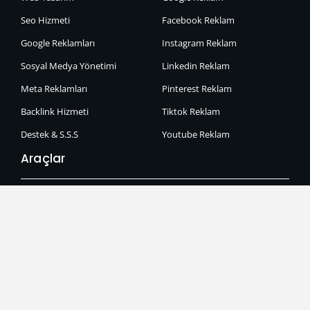
Seo Hizmeti
Facebook Reklam
Google Reklamları
Instagram Reklam
Sosyal Medya Yönetimi
Linkedin Reklam
Meta Reklamları
Pinterest Reklam
Backlink Hizmeti
Tiktok Reklam
Destek & S.S.S
Youtube Reklam
Araçlar
Seo Analiz Aracı
Karakter Sayacı
QR Kod Oluşturucu
Rastgele Şifre Oluşturucu
İletişim