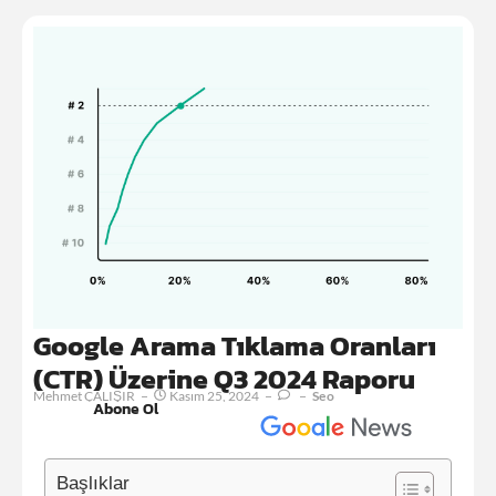
Google Arama Tıklama Oranları
(CTR) Üzerine Q3 2024 Raporu
Mehmet ÇALIŞIR
Kasım 25, 2024
Seo
Abone Ol
Başlıklar