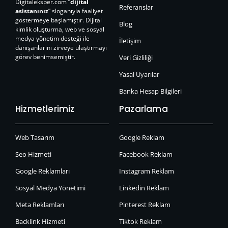
Digitaleksper.com “
dijital
Referanslar
asistanınız
” sloganıyla faaliyet
göstermeye başlamıştır. Dijital
Blog
kimlik oluşturma, web ve sosyal
medya yönetim desteği ile
İletişim
danışanlarını zirveye ulaştırmayı
görev benimsemiştir.
Veri Gizliliği
Yasal Uyarılar
Banka Hesap Bilgileri
Hizmetlerimiz
Pazarlama
Web Tasarım
Google Reklam
Seo Hizmeti
Facebook Reklam
Google Reklamları
Instagram Reklam
Sosyal Medya Yönetimi
Linkedin Reklam
Meta Reklamları
Pinterest Reklam
Backlink Hizmeti
Tiktok Reklam