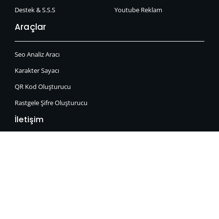
Destek & S.S.S
Youtube Reklam
Araçlar
Seo Analiz Aracı
Karakter Sayacı
QR Kod Oluşturucu
Rastgele Şifre Oluşturucu
İletişim
Whatsapp:
0551 490 77 10
Caferağa Mahallesi, Moda Cad. No:2 Çakıroğlu İş Hanı Kadıköy /
İstanbul