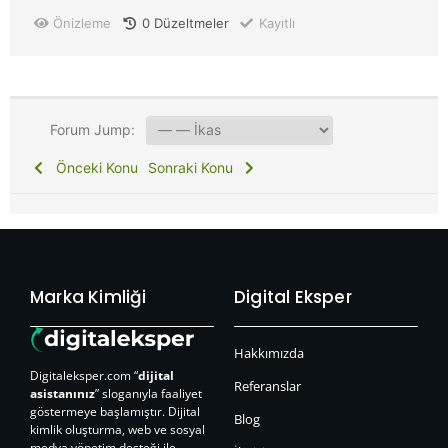
Önizleme
0
Düzeltmeler
Kayıtlı
Forum Jump:
Önceki Konu
Sonraki Konu
Marka Kimliği
Digital Eksper
Hakkımızda
Digitaleksper.com “
dijital
Referanslar
asistanınız
” sloganıyla faaliyet
göstermeye başlamıştır. Dijital
Blog
kimlik oluşturma, web ve sosyal
medya yönetim desteği ile