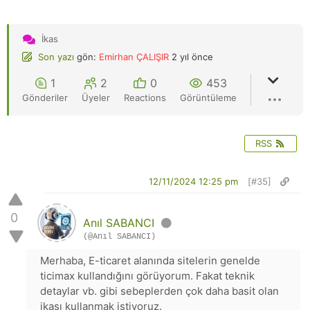
İkas
Son yazı
gön:
Emirhan ÇALIŞIR
2 yıl önce
1
2
0
453
Gönderiler
Üyeler
Reactions
Görüntüleme
RSS
12/11/2024 12:25 pm
[#35]
0
Anıl SABANCI
(@Anıl SABANCI)
Merhaba, E-ticaret alanında sitelerin genelde
ticimax kullandığını görüyorum. Fakat teknik
detaylar vb. gibi sebeplerden çok daha basit olan
ikası kullanmak istiyoruz.