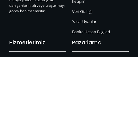
İletişim
danışanlarını zirveye ulaştırmayı
görev benimsemiştir.
Veri Gizliliği
Yasal Uyarılar
Banka Hesap Bilgileri
Hizmetlerimiz
Pazarlama
Web Tasarım
Google Reklam
Seo Hizmeti
Facebook Reklam
Google Reklamları
Instagram Reklam
Sosyal Medya Yönetimi
Linkedin Reklam
Meta Reklamları
Pinterest Reklam
Backlink Hizmeti
Tiktok Reklam
Destek & S.S.S
Youtube Reklam
Araçlar